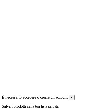
030 642544
info@030machinery.com
L'azienda
Situata a Lograto, in provincia di Brescia, 030 Machinery SRL è
specializzata nel commercio di macchine utensili usate di tutte le
marche e tipologie.
Copyright
030 Machinery srl |
Credits
©
È necessario accedere o creare un account
×
Salva i prodotti nella tua lista privata